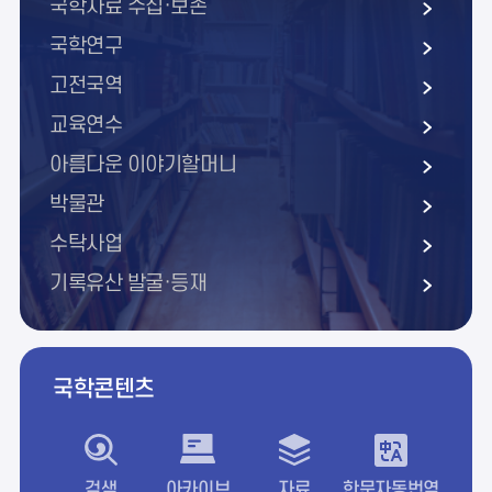
국학자료 수집·보존
국학연구
고전국역
교육연수
아름다운 이야기할머니
박물관
수탁사업
기록유산 발굴·등재
국학콘텐츠
검색
아카이브
자료
한문자동번역