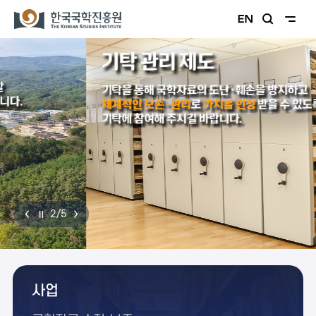
2
/
5
사업