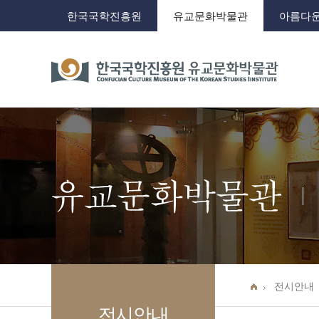
Contents
Main
한국국학진흥원
유교문화박물관
아름다운
menu
전시안내
전시안내