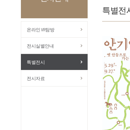
특별전
온라인 VR탐방
전시실별안내
특별전시
전시자료